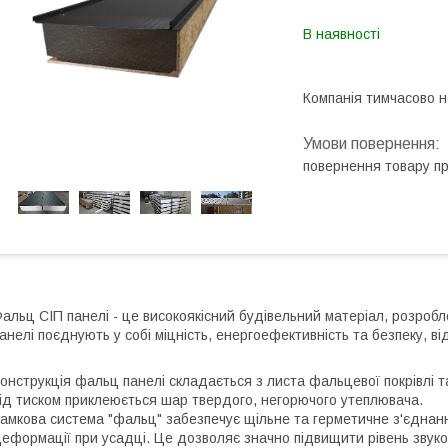
В наявності
Компанія тимчасово 
повернення товару п
альц СІП панелі - це високоякісний будівельний матеріал, розроб
анелі поєднують у собі міцність, енергоефективність та безпеку, 
онструкція фальц панелі складається з листа фальцевої покрівлі т
ід тиском приклеюється шар твердого, негорючого утеплювача.
амкова система "фальц" забезпечує щільне та герметичне з'єднанн
еформації при усадці. Це дозволяє значно підвищити рівень звукоіз