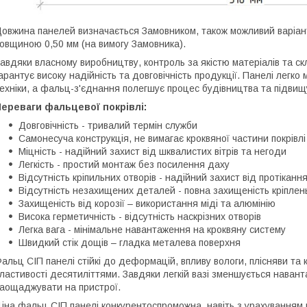
овжина панелей визначається Замовником, також можливий варіант
овщиною 0,50 мм (на вимогу Замовника).
авдяки власному виробництву, контроль за якістю матеріалів та с
арантує високу надійність та довговічність продукції. Панелі легк
ехніки, а фальц-з'єднання полегшує процес будівництва та підвищує
ереваги фальцевої покрівлі:
Довговічність - тривалий термін служби
Самонесуча конструкція, не вимагає кроквяної частини покрів
Міцність - надійний захист від шквалистих вітрів та негоди
Легкість - простий монтаж без посилення даху
Відсутність кріпильних отворів - надійний захист від протіканн
Відсутність незахищених деталей - повна захищеність кріплен
Захищеність від корозії – використання міді та алюмінію
Висока герметичність - відсутність наскрізних отворів
Легка вага - мінімальне навантаження на кроквяну систему
Швидкий стік дощів – гладка металева поверхня
альц СІП панелі стійкі до деформацій, впливу вологи, плісняви ​​та
ластивості десятиліттями. Завдяки легкій вазі зменшується нава
аощаджувати на пристрої.
іна фальц СІП панелі конкурентоспроможна, навіть з урахуванням ви