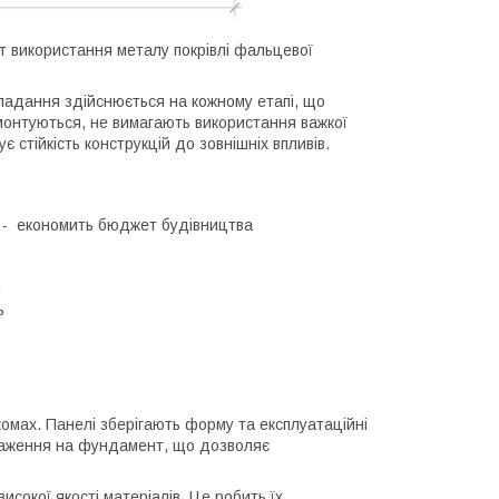
 використання металу покрівлі фальцевої
кладання здійснюється на кожному етапі, що
о монтуються, не вимагають використання важкої
 стійкість конструкцій до зовнішніх впливів.
лі - економить бюджет будівництва
я
ь
 комах. Панелі зберігають форму та експлуатаційні
нтаження на фундамент, що дозволяє
сокої якості матеріалів. Це робить їх