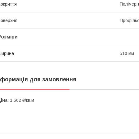
окриття
Полімер
оверхня
Профіль
Розміри
Ширина
510 мм
нформація для замовлення
іна:
1 562 ₴/кв.м