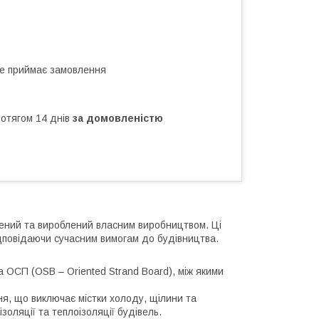
не приймає замовлення
ротягом 14 днів
за домовленістю
лений та вироблений власним виробництвом. Ці
відповідаючи сучасним вимогам до будівництва.
а ОСП (OSB – Oriented Strand Board), між якими
я, що виключає містки холоду, щілини та
оляції та теплоізоляції будівель.