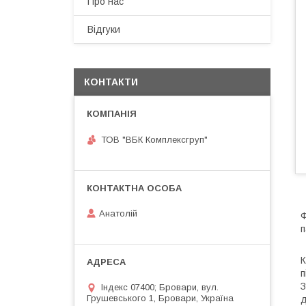
Про нас
Відгуки
КОНТАКТИ
ТОВ "ВБК Комплексгруп"
Анатолій
Ф
п
К
п
З
Індекс 07400; Бровари, вул.
Грушевського 1, Бровари, Україна
д