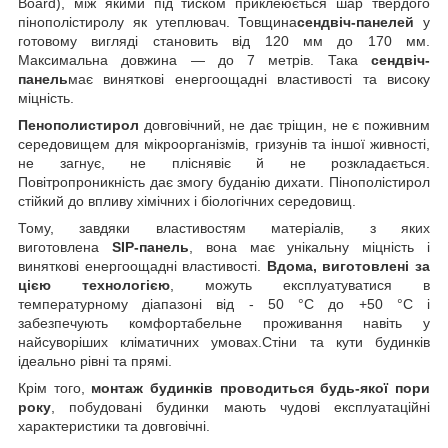
Board), між якими під тиском приклеюється шар твердого
пінополістиролу як утеплювач. Товщина
сендвіч-панелей
у
готовому вигляді становить від 120 мм до 170 мм.
Максимальна довжина — до 7 метрів. Така
сендвіч-
панель
має виняткові енергоощадні властивості та високу
міцність.
Пенополистирол
довговічний, не дає тріщин, не є поживним
середовищем для мікроорганізмів, гризунів та іншої живності,
не загнує, не пліснявіє й не розкладається.
Повітропроникність дає змогу буданію дихати. Пінополістирол
стійкий до впливу хімічних і біологічних середовищ.
Тому, завдяки властивостям матеріалів, з яких
виготовлена
SIP-панель
, вона має унікальну міцність і
виняткові енергоощадні властивості.
Вдома, виготовлені за
цією технологією
, можуть експлуатуватися в
температурному діапазоні від - 50 °C до +50 °C і
забезпечують комфортабельне проживання навіть у
найсуворіших кліматичних умовах.Стіни та кути будинків
ідеально рівні та прямі.
Крім того,
монтаж будинків проводиться будь-якої пори
року
, побудовані будинки мають чудові експлуатаційні
характеристики та довговічні.