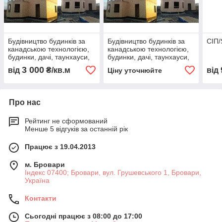
Будівництво будинків за
Будівництво будинків за
СІП/
канадською технологією,
канадською технологією,
будинки, дачі, таунхауси,
будинки, дачі, таунхауси,
бані
бані
3 000
від
₴/кв.м
від
Ціну уточнюйте
Про нас
Рейтинг не сформований
Менше 5 відгуків за останній рік
Працює з 19.04.2013
м. Бровари
Індекс 07400; Бровари, вул. Грушевського 1, Бровари,
Україна
Контакти
Сьогодні працює з 08:00 до 17:00