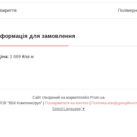
окриття
Полімер
нформація для замовлення
іна:
1 069 ₴/кв.м
Сайт створений на маркетплейсі
Prom.ua
ТОВ "ВБК Комплексгруп" |
Поскаржитися на контент
|
Політика конфіденційност
Select Language
▼