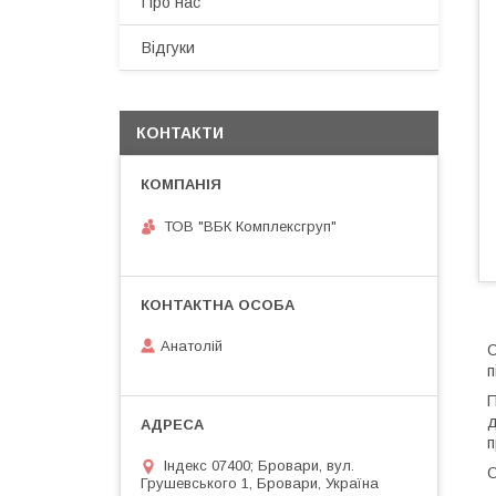
Про нас
Відгуки
КОНТАКТИ
ТОВ "ВБК Комплексгруп"
Анатолій
С
п
П
д
п
Індекс 07400; Бровари, вул.
О
Грушевського 1, Бровари, Україна