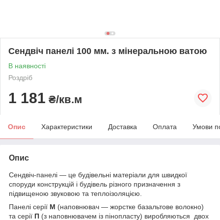
Сендвіч панелі 100 мм. з мінеральною ватою
В наявності
Роздріб
1 181
₴/кв.м
Опис
Характеристики
Доставка
Оплата
Умови п
Опис
Сендвіч-панелі — це будівельні матеріали для швидкої
споруди конструкцій і будівель різного призначення з
підвищеною звуковою та теплоізоляцією.
Панелі серії
М
(наповнювач — жорстке базальтове волокно)
та серії
П
(з наповнювачем із пінопласту) виробляються двох