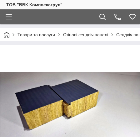
ТОВ "ВБК Комплексгруп"
Товари та послуги
Стінові сендвіч панелі
Сендвіч па